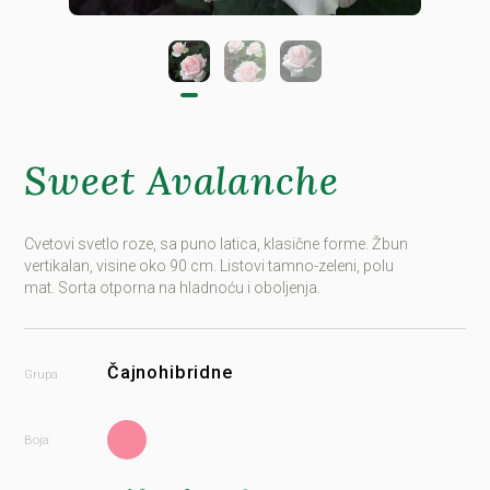
Sweet Avalanche
Cvetovi svetlo roze, sa puno latica, klasične forme. Žbun
vertikalan, visine oko 90 cm. Listovi tamno-zeleni, polu
mat. Sorta otporna na hladnoću i oboljenja.
Čajnohibridne
Grupa
Boja